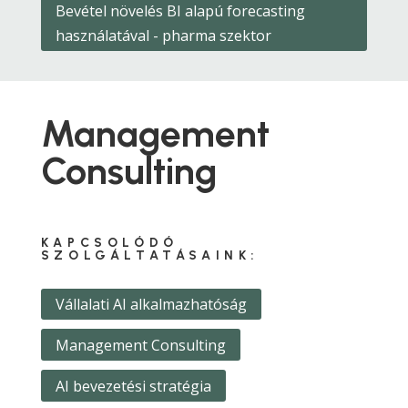
Bevétel növelés BI alapú forecasting
használatával - pharma szektor
Management
Consulting
KAPCSOLÓDÓ
SZOLGÁLTATÁSAINK:
Vállalati AI alkalmazhatóság
Management Consulting
AI bevezetési stratégia