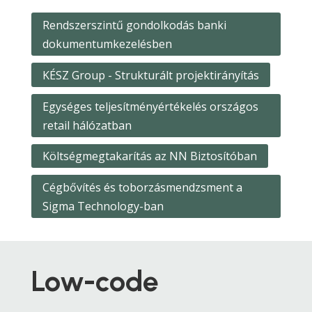
Rendszerszintű gondolkodás banki
dokumentumkezelésben
KÉSZ Group - Strukturált projektirányítás
Egységes teljesítményértékelés országos
retail hálózatban
Költségmegtakarítás az NN Biztosítóban
Cégbővítés és toborzásmendzsment a
Sigma Technology-ban
Low-code