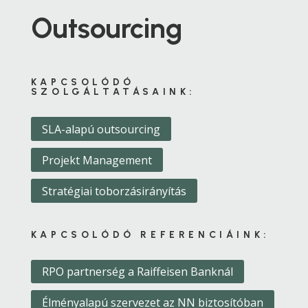
Outsourcing
KAPCSOLÓDÓ
SZOLGÁLTATÁSAINK:
SLA-alapú outsourcing
Projekt Management
Stratégiai toborzásirányítás
KAPCSOLÓDÓ REFERENCIÁINK:
RPO partnerség a Raiffeisen Banknál
Élményalapú szervezet az NN biztosítóban