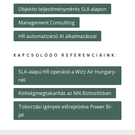
Objektív teljesítménymérés SLA alapon
Management Consulting
HR automatizáció AI alkalmazással
KAPCSOLÓDÓ REFERENCIÁINK:
SLA-alapú HR operáció a Wizz Air Hungary-
nél
Költségmegtakarítás az NN Biztosítóban
Toborzási igények előrejelzése Power BI-
jal