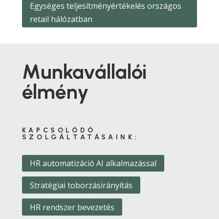
Egységes teljesítményértékelés országos
retail hálózatban
Munkavállalói
élmény
KAPCSOLÓDÓ
SZOLGÁLTATÁSAINK:
HR automatizáció AI alkalmazással
Stratégiai toborzásirányítás
HR rendszer bevezetés