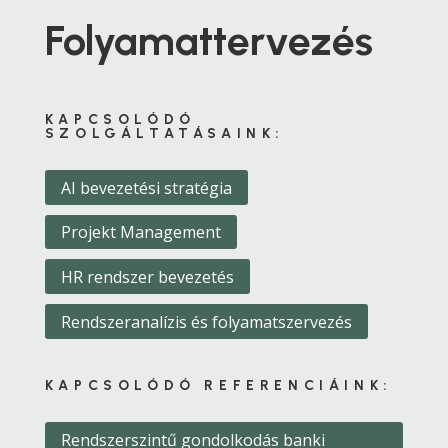
Folyamattervezés
KAPCSOLÓDÓ
SZOLGÁLTATÁSAINK:
AI bevezetési stratégia
Projekt Management
HR rendszer bevezetés
Rendszeranalízis és folyamatszervezés
KAPCSOLÓDÓ REFERENCIÁINK:
Rendszerszintű gondolkodás banki