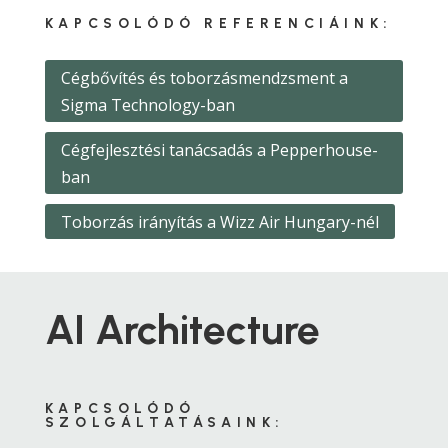
KAPCSOLÓDÓ REFERENCIÁINK:
Cégbővítés és toborzásmendzsment a
Sigma Technology-ban
Cégfejlesztési tanácsadás a Pepperhouse-
ban
Toborzás irányítás a Wizz Air Hungary-nél
AI Architecture
KAPCSOLÓDÓ
SZOLGÁLTATÁSAINK: