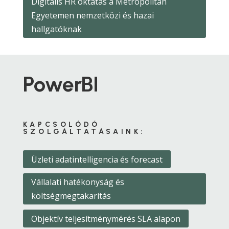
Digitális HR oktatás a Metropolitan
Egyetemen nemzetközi és hazai
hallgatóknak
PowerBI
KAPCSOLÓDÓ
SZOLGÁLTATÁSAINK:
Üzleti adatintelligencia és forecast
Vállalati hatékonyság és
költségmegtakarítás
Objektív teljesítménymérés SLA alapon