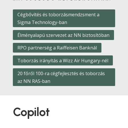
Cégbővítés és toborzásmendzsment a
Sigma Technology-ban
Élményalapú szervezet az NN biztosítóban
RPO partnerség a Raiffeisen Banknál
Toborzás irányítás a Wizz Air Hungary-nél
20 főről 100-ra cégfejlesztés és toborzás
az NN RAS-ban
Copilot