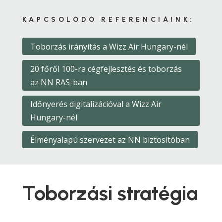
KAPCSOLÓDÓ REFERENCIÁINK:
Toborzás irányítás a Wizz Air Hungary-nél
20 főről 100-ra cégfejlesztés és toborzás
az NN RAS-ban
Időnyerés digitalizációval a Wizz Air
Hungary-nél
Élményalapú szervezet az NN biztosítóban
Toborzási stratégia