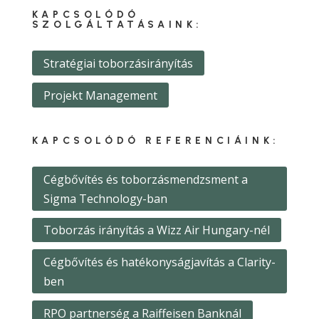
KAPCSOLÓDÓ
SZOLGÁLTATÁSAINK:
Stratégiai toborzásirányítás
Projekt Management
KAPCSOLÓDÓ REFERENCIÁINK:
Cégbővítés és toborzásmendzsment a
Sigma Technology-ban
Toborzás irányítás a Wizz Air Hungary-nél
Cégbővítés és hatékonyságjavítás a Clarity-
ben
RPO partnerség a Raiffeisen Banknál