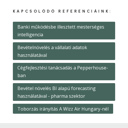
KAPCSOLÓDÓ REFERENCIÁINK:
Banki működésbe illesztett mesterséges
intelligencia
Bevételnövelés a vállalati adatok
használatával
Cégfejlesztési tanácsadás a Pepperhouse-
ban
Bevétel növelés BI alapú forecasting
használatával - pharma szektor
Toborzás irányítás A Wizz Air Hungary-nél