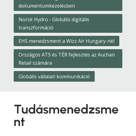
dokumentumkezelésben
Norsk Hydro - Globális digitális
transzformáció
EHS menedzsment a Wizz Air Hungary-nél
Országos ATS és TÉR fejlesztés az Auchan
Retail számára
Globális vállalati kommunikáció
Tudásmenedzsme
nt