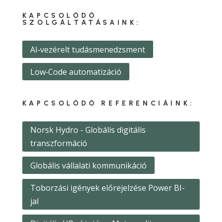
KAPCSOLÓDÓ
SZOLGÁLTATÁSAINK:
AI‑vezérelt tudásmenedzsment
Low‑Code automatizáció
KAPCSOLÓDÓ REFERENCIÁINK:
Norsk Hydro - Globális digitális
transzformáció
Globális vállalati kommunikáció
Toborzási igények előrejelzése Power BI-
jal