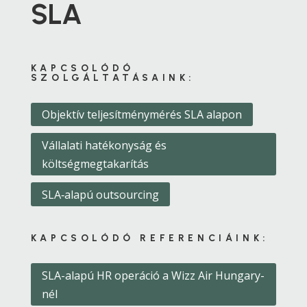
SLA
KAPCSOLÓDÓ
SZOLGÁLTATÁSAINK:
Objektív teljesítménymérés SLA alapon
Vállalati hatékonyság és
költségmegtakarítás
SLA‑alapú outsourcing
KAPCSOLÓDÓ REFERENCIÁINK:
SLA-alapú HR operáció a Wizz Air Hungary-
nél