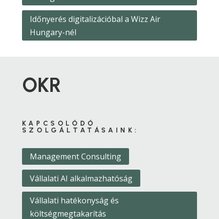
Időnyerés digitalizációbal a Wizz Air
Hungary-nél
OKR
KAPCSOLÓDÓ
SZOLGÁLTATÁSAINK:
Management Consulting
Vállalati AI alkalmazhatóság
Vállalati hatékonyság és
költségmegtakarítás