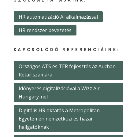
SZOLGÁLTATÁSAINK:
HR automatizáció AI alkalmazással
HR rendszer bevezetés
KAPCSOLÓDÓ REFERENCIÁINK:
Országos ATS és TÉR fejlesztés az Auchan
Retail számára
Időnyerés digitalizációval a Wizz Air
Hungary-nél
Digitális HR oktatás a Metropolitan
Egyetemen nemzetközi és hazai
hallgatóknak