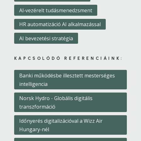
AI‑vezérelt tudásmenedzsment
HR automatizáció AI alkalmazással
AI bevezetési stratégia
KAPCSOLÓDÓ REFERENCIÁINK:
Banki működésbe illesztett mesterséges
intelligencia
Norsk Hydro - Globális digitális
transzformáció
Időnyerés digitalizációval a Wizz Air
Hungary-nél