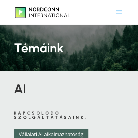
Témáink
AI
KAPCSOLÓDÓ
SZOLGÁLTATÁSAINK:
Vállalati AI alkalmazhatóság