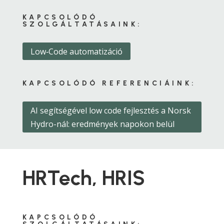
KAPCSOLÓDÓ
SZOLGÁLTATÁSAINK:
Low‑Code automatizáció
KAPCSOLÓDÓ REFERENCIÁINK:
AI segítségével low code fejlesztés a Norsk
Hydro-nál: eredmények napokon belül
HRTech, HRIS
KAPCSOLÓDÓ