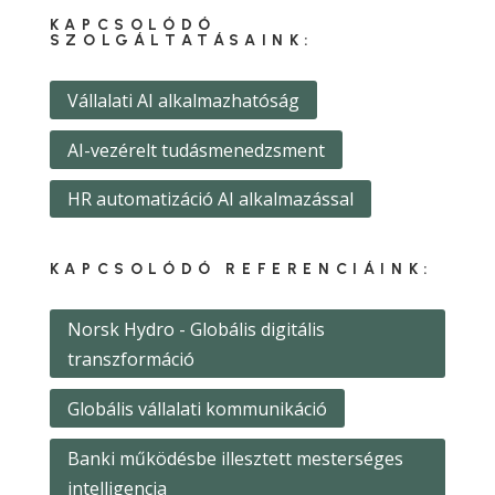
KAPCSOLÓDÓ
SZOLGÁLTATÁSAINK:
Vállalati AI alkalmazhatóság
AI-vezérelt tudásmenedzsment
HR automatizáció AI alkalmazással
KAPCSOLÓDÓ REFERENCIÁINK:
Norsk Hydro - Globális digitális
transzformáció
Globális vállalati kommunikáció
Banki működésbe illesztett mesterséges
intelligencia