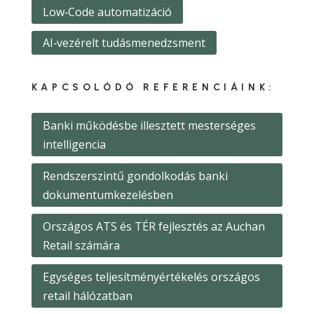
Low‑Code automatizáció
AI‑vezérelt tudásmenedzsment
KAPCSOLÓDÓ REFERENCIÁINK:
Banki működésbe illesztett mesterséges
intelligencia
Rendszerszintű gondolkodás banki
dokumentumkezelésben
Országos ATS és TÉR fejlesztés az Auchan
Retail számára
Egységes teljesítményértékelés országos
retail hálózatban