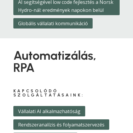
AI segítségével low code fejlesztés a Norsk
Hydro-nál: eredmények napokon belül
Globális vállalati kommunikáció
Automatizálás,
RPA
KAPCSOLÓDÓ
SZOLGÁLTATÁSAINK:
Vállalati AI alkalmazhatóság
Rendszeranalízis és folyamatszervezés