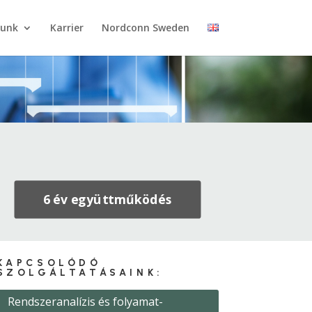
tunk
Karrier
Nordconn Sweden
6 év együttműködés
KAPCSOLÓDÓ
SZOLGÁLTATÁSAINK:
Rendszeranalízis és folyamat-