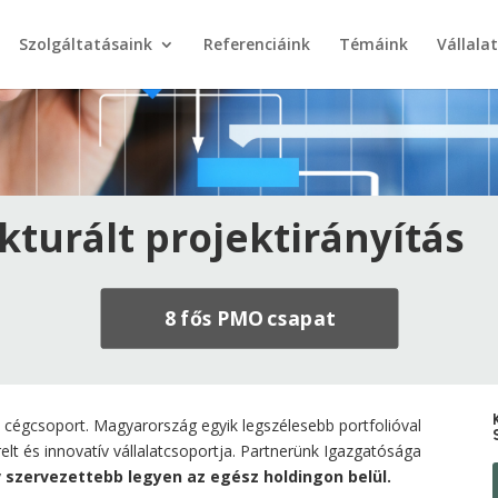
Szolgáltatásaink
Referenciáink
Témáink
Vállala
kturált projektirányítás
8 fős PMO csapat
i cégcsoport. Magyarország egyik legszélesebb portfolióval
elt és innovatív vállalatcsoportja.
Partnerünk Igazgatósága
y
szervezettebb legyen az egész holdingon belül.