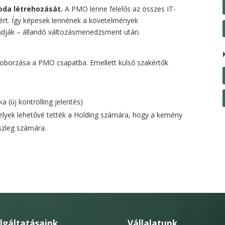
oda létrehozását.
A PMO lenne felelős az összes IT-
ért. Így képesek lennének a követelmények
ndják – állandó változásmenedzsment után.
toborzása a PMO csapatba. Emellett külső szakértők
ka (új kontrolling jelentés)
elyek lehetővé tették a Holding számára, hogy a kemény
észleg számára.
lgáltatásaink
Vállalatunk