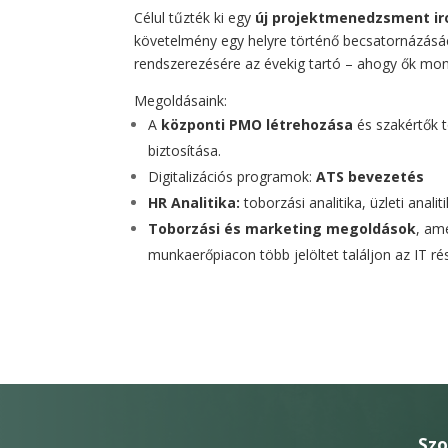
Célul tűzték ki egy
új projektmenedzsment ir
követelmény egy helyre történő becsatornázásá
rendszerezésére az évekig tartó – ahogy ők mo
Megoldásaink:
A
központi PMO létrehozása
és szakértők 
biztosítása.
Digitalizációs programok:
ATS bevezetés
HR Analitika:
toborzási analitika, üzleti analiti
Toborzási és marketing megoldások
, am
munkaerőpiacon több jelöltet találjon az IT r
Szo