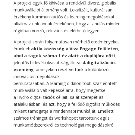
A projekt egyik fő kihívása a rendkívül diverz, globális
munkavállalói állomány volt. Lokalizált, kulturálisan
érzékeny kommunikációs és learning megoldásokat
alkalmaztunk annak érdekében, hogy a tanulás minden
régióban vonzó, releváns és elérhető legyen.
A projekt során folyamatosan mérhető eredményeket
érünk el:
aktív közösség a Viva Engage felületen,
ahol a tagok száma 1 év alatt a duplájára nőtt
,
jelentős hírlevél‑olvasottság, illetve
4 digitalizációs
esemény
, amelyeken részt vettünk a különböző
innovációs megoldások
bemutatásában. A learning oldalon több száz érintett
munkavállaló vált képessé arra, hogy megértse
a Hydro digitalizációs céljait, saját szerepét az
átalakulásban, és azt, hogy a fejlődő digitális működés
miként támogatja a mindennapi munkáját. Emellett
számos tréninget és workshopot tartottunk agilis
munkamódszerekről és technológiai megoldásokról.