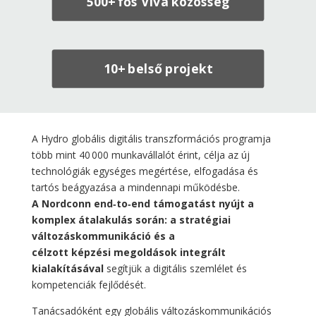
500+ fős Viva közösség
10+ belső projekt
A Hydro globális digitális transzformációs programja
több mint 40 000 munkavállalót érint, célja az új
technológiák egységes megértése, elfogadása és
tartós beágyazása a mindennapi működésbe.
A Nordconn end‑to‑end támogatást nyújt a
komplex átalakulás során: a stratégiai
változáskommunikáció és a
célzott képzési megoldások integrált
kialakításával
segítjük a digitális szemlélet és
kompetenciák fejlődését.
Tanácsadóként egy globális változáskommunikációs