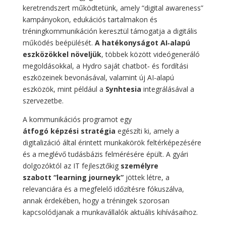
keretrendszert működtetünk, amely “digital awareness”
kampányokon, edukációs tartalmakon és
tréningkommunikáción keresztül támogatja a digitális
működés beépülését.
A hatékonyságot AI‑alapú
eszközökkel növeljük
, többek között videógeneráló
megoldásokkal, a Hydro saját chatbot‑ és fordítási
eszközeinek bevonásával, valamint új AI-alapú
eszközök, mint például a
Synhtesia
integrálásával a
szervezetbe.
A kommunikációs programot egy
átfogó képzési stratégia
egészíti ki, amely a
digitalizáció által érintett munkakörök feltérképezésére
és a meglévő tudásbázis felmérésére épült. A gyári
dolgozóktól az IT fejlesztőkig
személyre
szabott “learning journeyk”
jöttek létre, a
relevanciára és a megfelelő időzítésre fókuszálva,
annak érdekében, hogy a tréningek szorosan
kapcsolódjanak a munkavállalók aktuális kihívásaihoz.