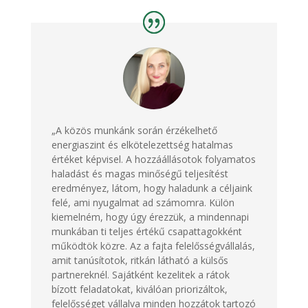
„A közös munkánk során érzékelhető
energiaszint és elkötelezettség hatalmas
értéket képvisel. A hozzáállásotok folyamatos
haladást és magas minőségű teljesítést
eredményez, látom, hogy haladunk a céljaink
felé, ami nyugalmat ad számomra. Külön
kiemelném, hogy úgy érezzük, a mindennapi
munkában ti teljes értékű csapattagokként
működtök közre. Az a fajta felelősségvállalás,
amit tanúsítotok, ritkán látható a külsős
partnereknél. Sajátként kezelitek a rátok
bízott feladatokat, kiválóan priorizáltok,
felelősséget vállalva minden hozzátok tartozó