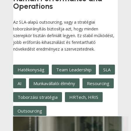
Operations
Az SLA-alapú outsourcing, vagy a stratégiai
toborzásirányítás biztosítja azt, hogy minden
szerepkör tisztán definiált legyen. Ez stabil működést,
jobb erőforrás-kihasználást és fenntartható
növekedést eredményez a szervezetednek.
Hatékonyság
Team Leadership
SLA
AI
Munkavállalói élmény
Resourcing
Toborzási stratégia
HRTech, HRIS
Outsourcing