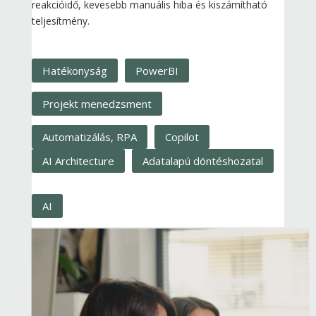
reakcióidő, kevesebb manuális hiba és kiszámítható
teljesítmény.
Hatékonyság
PowerBI
Projekt menedzsment
Automatizálás, RPA
Copilot
AI Architecture
Adatalapú döntéshozatal
AI