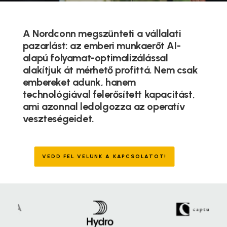
A Nordconn megszünteti a vállalati
pazarlást: az emberi munkaerőt AI-
alapú folyamat-optimalizálással
alakítjuk át mérhető profittá. Nem csak
embereket adunk, hanem
technológiával felerősített kapacitást,
ami azonnal ledolgozza az operatív
veszteségeidet.
VEDD FEL VELÜNK A KAPCSOLATOT!