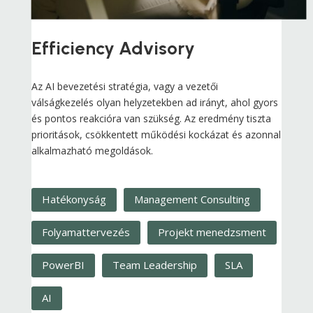
Efficiency Advisory
Az AI bevezetési stratégia, vagy a vezetői
válságkezelés olyan helyzetekben ad irányt, ahol gyors
és pontos reakcióra van szükség. Az eredmény tiszta
prioritások, csökkentett működési kockázat és azonnal
alkalmazható megoldások.
Hatékonyság
Management Consulting
Folyamattervezés
Projekt menedzsment
PowerBI
Team Leadership
SLA
AI