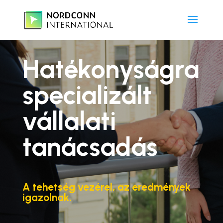
Hatékonyságra
specializált
vállalati
tanácsadás
A tehetség vezérel, az eredmények
igazolnak.